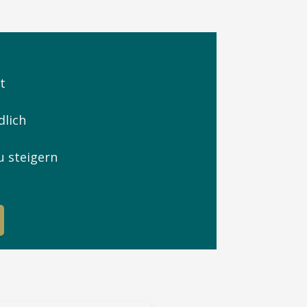
t
dlich
u steigern